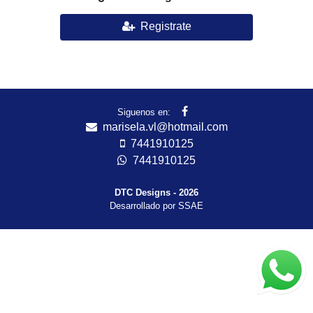
Registrate
Siguenos en:
marisela.vl@hotmail.com
7441910125
7441910125
DTC Designs - 2026
Desarrollado por SSAE