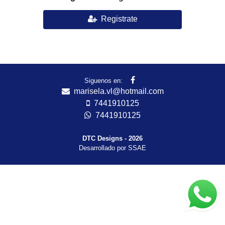
Registrate
Siguenos en:
marisela.vl@hotmail.com
7441910125
7441910125
DTC Designs - 2026
Desarrollado por SSAE