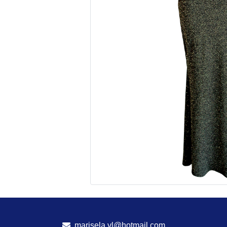
marisela.vl@hotmail.com