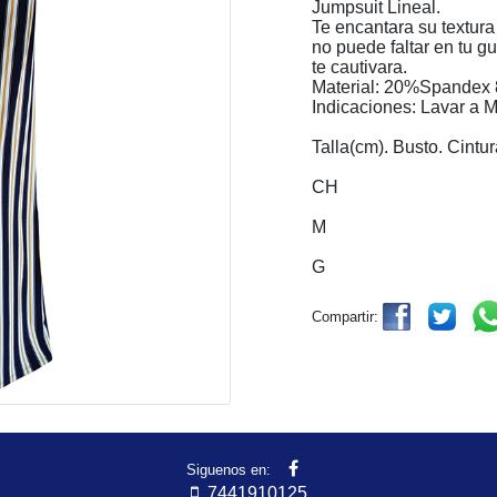
Jumpsuit Lineal.
Te encantara su textura
no puede faltar en tu 
te cautivara.
Material: 20%Spandex 
Indicaciones: Lavar a 
Talla(cm). Busto. Cintu
CH
M
G
Compartir:
Siguenos en:
7441910125