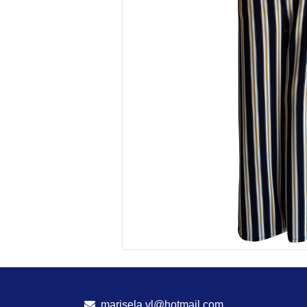
marisela.vl@hotmail.com