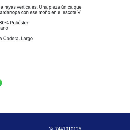
 a rayas verticales, Una pieza única que
guardarropa con ese moño en el escote V
80% Poliéster
Mano
ra Cadera. Largo
7441910125