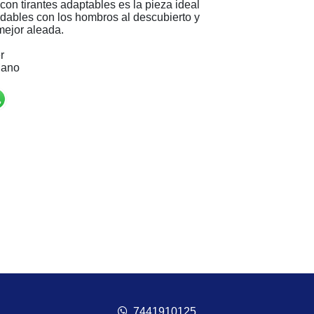
con tirantes adaptables es la pieza ideal
dables con los hombros al descubierto y
mejor aleada.
r
Mano
7441910125