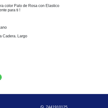
a color Palo de Rosa con Elastico
te para ti !
Mano
ra Cadera. Largo
7441910125