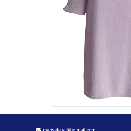
marisela.vl@hotmail.com