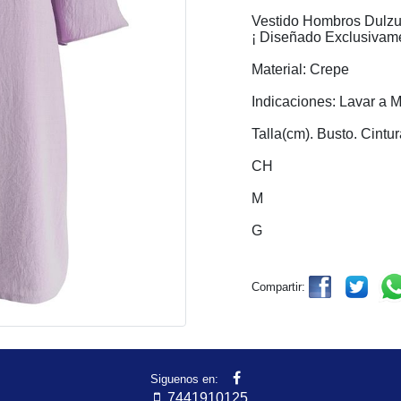
Vestido Hombros Dulzur
¡ Diseñado Exclusivamen
Material: Crepe
Indicaciones: Lavar a 
Talla(cm). Busto. Cintu
CH
M
G
Compartir:
Siguenos en:
7441910125